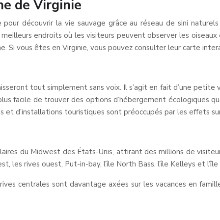
ne de Virginie
pour découvrir la vie sauvage grâce au réseau de sini naturels
lleurs endroits où les visiteurs peuvent observer les oiseaux 
e. Si vous êtes en Virginie, vous pouvez consulter leur carte int
aisseront tout simplement sans voix. Il s’agit en fait d’une petite 
est plus facile de trouver des options d’hébergement écologiques 
 et d’installations touristiques sont préoccupés par les effets s
pulaires du Midwest des États-Unis, attirant des millions de vis
est, les rives ouest, Put-in-bay, l’île North Bass, l’île Kelleys et l’î
rives centrales sont davantage axées sur les vacances en famille