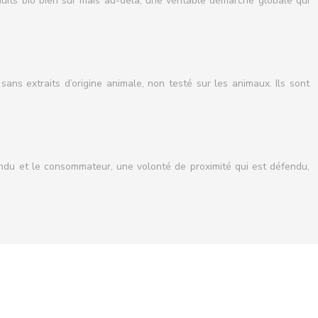
uits bio bien sûr mais au-delà, une véritable démarche globale qui
ans extraits d’origine animale, non testé sur les animaux. Ils sont
vendu et le consommateur, une volonté de proximité qui est défendu,
cilement atteignable : on parle davantage de déchets recyclables ou