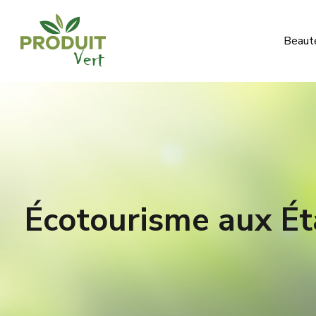
Beauté
Écotourisme aux Éta