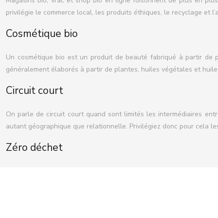
Magasins bio, vrac et shop bio en ligne foisonnent de plus en plu
privilégie le commerce local, les produits éthiques, le recyclage et 
Cosmétique bio
Un cosmétique bio est un produit de beauté fabriqué à partir de pr
généralement élaborés à partir de plantes, huiles végétales et huile
Circuit court
On parle de circuit court quand sont limités les intermédiaires en
autant géographique que relationnelle. Privilégiez donc pour cela le
Zéro déchet
Objectif zéro déchet ou zéro gaspillage ! Une démarche pour réduir
biodégradables ou encore de privilégier le « réparable ».