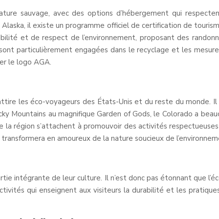
ature sauvage, avec des options d’hébergement qui respectent
Alaska, il existe un programme officiel de certification de touris
abilité et de respect de l’environnement, proposant des rando
 sont particulièrement engagées dans le recyclage et les mesures
her le logo AGA.
attire les éco-voyageurs des États-Unis et du reste du monde. Il
y Mountains au magnifique Garden of Gods, le Colorado a beaucou
la région s’attachent à promouvoir des activités respectueuses d
s transformera en amoureux de la nature soucieux de l’environnem
artie intégrante de leur culture. Il n’est donc pas étonnant que l’é
ivités qui enseignent aux visiteurs la durabilité et les pratiqu