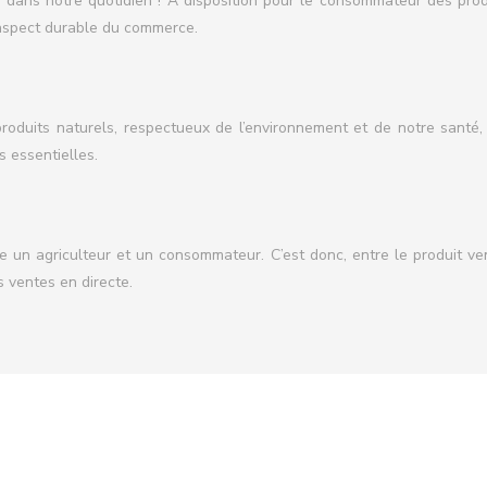
s dans notre quotidien ! A disposition pour le consommateur des prod
l’aspect durable du commerce.
oduits naturels, respectueux de l’environnement et de notre santé, s
s essentielles.
tre un agriculteur et un consommateur. C’est donc, entre le produit 
s ventes en directe.
e notre impact sur l’environnement. Bien sûr, le « zéro » est diffi
Plan du site