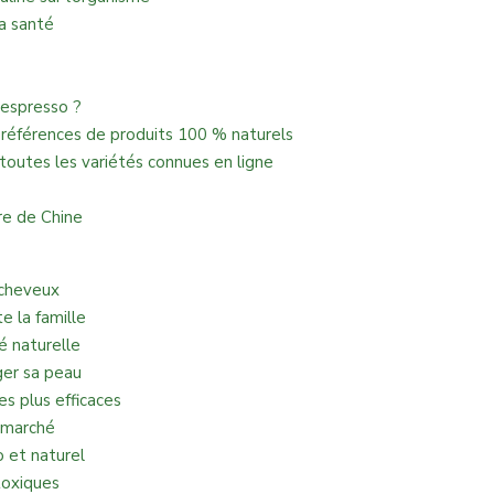
la santé
Nespresso ?
de références de produits 100 % naturels
toutes les variétés connues en ligne
?
re de Chine
 cheveux
e la famille
 naturelle
ger sa peau
s plus efficaces
u marché
o et naturel
toxiques