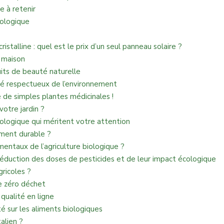
ue à retenir
iologique
istalline : quel est le prix d’un seul panneau solaire ?
a maison
uits de beauté naturelle
té respectueux de l’environnement
e de simples plantes médicinales !
votre jardin ?
iologique qui méritent votre attention
aiment durable ?
entaux de l’agriculture biologique ?
réduction des doses de pesticides et de leur impact écologique
gricoles ?
ne zéro déchet
ualité en ligne
ité sur les aliments biologiques
alien ?