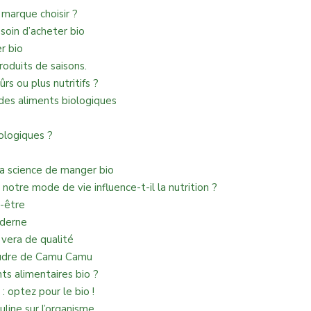
 marque choisir ?
soin d’acheter bio
r bio
oduits de saisons.
ûrs ou plus nutritifs ?
des aliments biologiques
ologiques ?
 la science de manger bio
otre mode de vie influence-t-il la nutrition ?
n-être
oderne
 vera de qualité
poudre de Camu Camu
s alimentaires bio ?
 optez pour le bio !
uline sur l’organisme