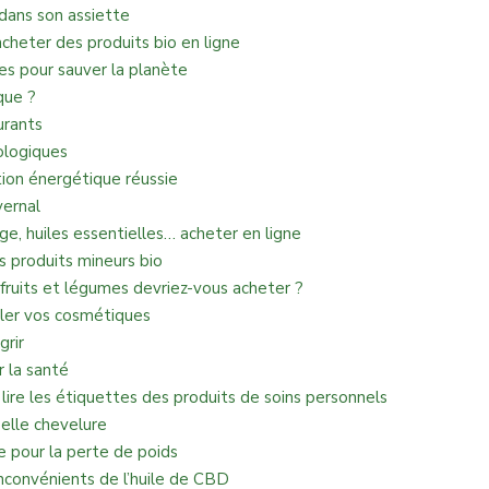
 dans son assiette
cheter des produits bio en ligne
es pour sauver la planète
que ?
urants
iologiques
ition énergétique réussie
vernal
e, huiles essentielles… acheter en ligne
s produits mineurs bio
 fruits et légumes devriez-vous acheter ?
cler vos cosmétiques
grir
r la santé
ire les étiquettes des produits de soins personnels
belle chevelure
ce pour la perte de poids
inconvénients de l’huile de CBD