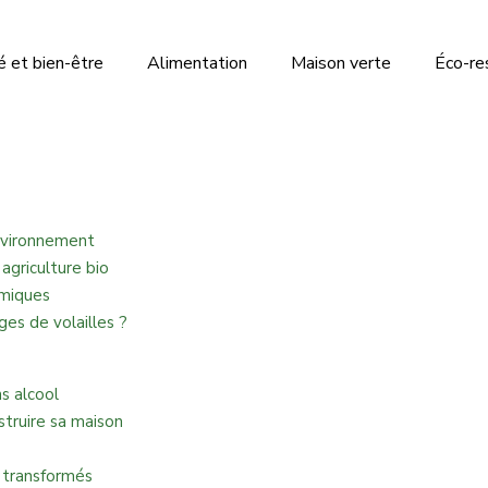
 et bien-être
Alimentation
Maison verte
Éco-re
environnement
agriculture bio
imiques
es de volailles ?
s alcool
truire sa maison
s transformés