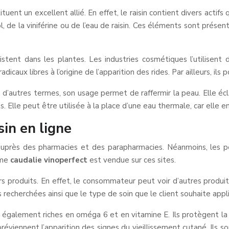
stituent un excellent allié. En effet, le raisin contient divers act
, de la viniférine ou de l’eau de raisin. Ces éléments sont présent
tent dans les plantes. Les industries cosmétiques l’utilisent d
dicaux libres à l’origine de l’apparition des rides. Par ailleurs, i
En d’autres termes, son usage permet de raffermir la peau. Elle écl
ts. Elle peut être utilisée à la place d’une eau thermale, car elle
sin en ligne
 auprès des pharmacies et des parapharmacies. Néanmoins, les 
mme
caudalie vinoperfect
est vendue sur ces sites.
ers produits. En effet, le consommateur peut voir d’autres produ
s recherchées ainsi que le type de soin que le client souhaite appl
t également riches en oméga 6 et en vitamine E. Ils protègent la p
 préviennent l’apparition des signes du vieillissement cutané. Ils