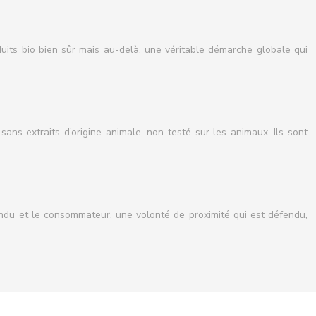
uits bio bien sûr mais au-delà, une véritable démarche globale qui
ans extraits d’origine animale, non testé sur les animaux. Ils sont
vendu et le consommateur, une volonté de proximité qui est défendu,
cilement atteignable : on parle davantage de déchets recyclables ou