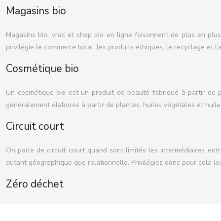
Magasins bio
Magasins bio, vrac et shop bio en ligne foisonnent de plus en plu
privilégie le commerce local, les produits éthiques, le recyclage et 
Cosmétique bio
Un cosmétique bio est un produit de beauté fabriqué à partir de pr
généralement élaborés à partir de plantes, huiles végétales et huile
Circuit court
On parle de circuit court quand sont limités les intermédiaires en
autant géographique que relationnelle. Privilégiez donc pour cela le
Zéro déchet
Objectif zéro déchet ou zéro gaspillage ! Une démarche pour réduir
biodégradables ou encore de privilégier le « réparable ».