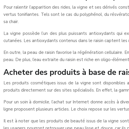
Pour ralentir l’apparition des rides, la vigne et ses dérivés con
vertus tonifiantes. Tels sont le cas du polyphénol, du résvératol
sa chair.
La vigne possède l’un des plus puissants antioxydants qui exis
cutanées. Les antioxydants contenus dans le raisin captent les ra
En outre, la peau de raisin favorise la régénération cellulaire. 
peau. De plus, l’eau extraite du raisin est riche en oligo-élémen
Acheter des produits à base de rai
Les produits cosmétiques issus de la vigne sont disponibles
produits directement sur des sites spécialisés. En effet, la ga
Pour un soin à domicile, l’achat sur Internet donne accès à div
ligne proposent plusieurs articles. Le choix repose sur les vertu
Il est à noter que les produits de beauté issus de la vigne son
les usagers pourront retrouver une peau lisse et douce, car ils