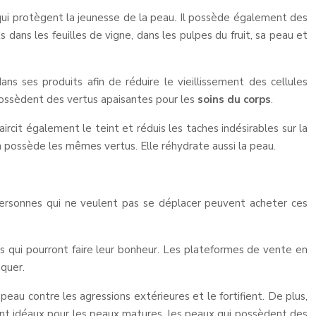
ifs qui protègent la jeunesse de la peau. Il possède également des
s dans les feuilles de vigne, dans les pulpes du fruit, sa peau et
ans ses produits afin de réduire le vieillissement des cellules
ls possèdent des vertus apaisantes pour les
soins du corps
.
aircit également le teint et réduis les taches indésirables sur la
 en possède les mêmes vertus. Elle réhydrate aussi la peau.
personnes qui ne veulent pas se déplacer peuvent acheter ces
its qui pourront faire leur bonheur. Les plateformes de vente en
iquer.
eau contre les agressions extérieures et le fortifient. De plus,
 sont idéaux pour les peaux matures, les peaux qui possèdent des