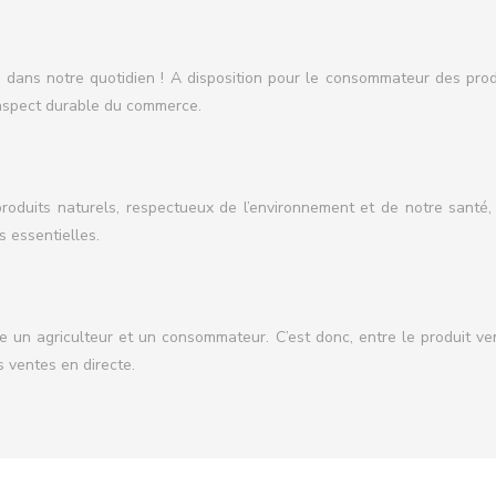
s dans notre quotidien ! A disposition pour le consommateur des prod
l’aspect durable du commerce.
oduits naturels, respectueux de l’environnement et de notre santé, s
s essentielles.
tre un agriculteur et un consommateur. C’est donc, entre le produit 
s ventes en directe.
e notre impact sur l’environnement. Bien sûr, le « zéro » est diffi