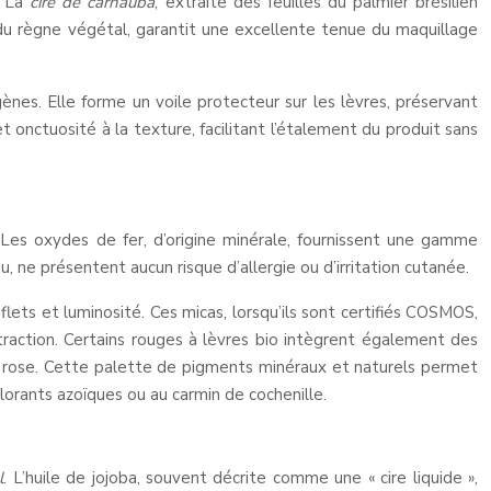
. La
cire de carnauba
, extraite des feuilles du palmier brésilien
s du règne végétal, garantit une excellente tenue du maquillage
gènes. Elle forme un voile protecteur sur les lèvres, préservant
t onctuosité à la texture, facilitant l’étalement du produit sans
 Les oxydes de fer, d’origine minérale, fournissent une gamme
 ne présentent aucun risque d’allergie ou d’irritation cutanée.
lets et luminosité. Ces micas, lorsqu’ils sont certifiés COSMOS,
traction. Certains rouges à lèvres bio intègrent également des
 de rose. Cette palette de pigments minéraux et naturels permet
olorants azoïques ou au carmin de cochenille.
l
. L’huile de jojoba, souvent décrite comme une « cire liquide »,