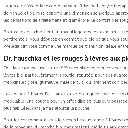
La force de Weleda réside dans sa maîtrise de la phytothérapi
de vanille et de rose apporte une dimension sensorielle appréci
les sensations de tiraillement et d’améliorer le confort des rou
Pour celles qui cherchent un maquillage des lèvres minimaliste 
pertinente si vous débutez en cosmétique bio et que vous souha
Weleda s’impose comme une marque de transition idéale entre l
Dr. hauschka et les rouges à lèvres aux 
Dr. Hauschka est une autre référence historique en cosmétiq
lèvres bio particulièrement aboutie, réputée pour ses nuance
médicinales (rose, guimauve, millepertuis) qui prennent soin des
Les rouges à lèvres Dr. Hauschka se distinguent par leur text
modulable : une couche pour un effet discret, plusieurs passag
plus habillées, sans jamais alourdir la bouche.
Pour les consommatrices à la recherche d’un rouge à lèvres bi
de la moyenne du marché bio, mais restent inférieurs aux gra