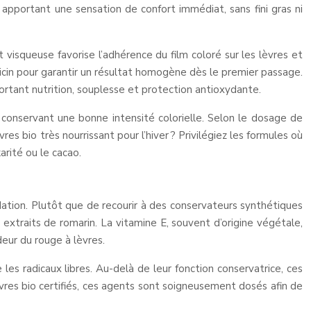
n apportant une sensation de confort immédiat, sans fini gras ni
nt visqueuse favorise l’adhérence du film coloré sur les lèvres et
ricin pour garantir un résultat homogène dès le premier passage.
portant nutrition, souplesse et protection antioxydante.
conservant une bonne intensité colorielle. Selon le dosage de
es bio très nourrissant pour l’hiver ? Privilégiez les formules où
arité ou le cacao.
ydation. Plutôt que de recourir à des conservateurs synthétiques
extraits de romarin. La vitamine E, souvent d’origine végétale,
odeur du rouge à lèvres.
les radicaux libres. Au-delà de leur fonction conservatrice, ces
lèvres bio certifiés, ces agents sont soigneusement dosés afin de