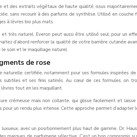
e et des extraits végétaux de haute qualité, issus majoritaireme
ée, sans recourir à des parfums de synthèse. Utilisé en couche fin
ges à lèvres bio plus mats.
et très naturel, Everon peut aussi être utilisé seul, pour un ef
itez d’abord renforcer la qualité de votre barrière cutanée avan
e soin et le maquillage naturel.
pigments de rose
ue naturelle certifiée, notamment pour ses formules inspirées 
s subtiles et ses finis satinés. Au cœur de ces formules, on t
 lèvres tout en les maquillant.
ure crémeuse mais non collante, qui glisse facilement et laisse 
es pour un rendu plus intense. Cette approche permet d’adapter l
o luxueux, avec un positionnement plus haut de gamme, Dr. Hausc
ndes marques de parfumerie sélective. C’est un bon compromis si