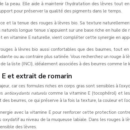
e la peau. Elle aide à maintenir l’hydratation des lèvres tout e
support pour préserver la qualité des pigments dans le temps.
llance et la tenue des rouges à lèvres bio. Sa texture naturelleme
naturels longue tenue s’appuient sur une base riche en huile de 
 et en vitamine E naturelle, vient compléter cette synergie en ap
rouges à lèvres bio aussi confortables que des baumes, tout en 
dante ou au contraire plus satinée. Vous recherchez un rouge à lèvr
de la liste (INCI), idéalement associées à des beurres comme le k
 E et extrait de romarin
eur, car ces formules riches en corps gras sont sensibles à l’ox
des
antioxydants naturels
comme la vitamine E (tocophérol) et les 
t des beurres, ce qui préserve à la fois la texture, la couleur et l’
nergie avec la vitamine E pour renforcer cette protection contre 
ess oxydatif au niveau de la muqueuse labiale. Dans les rouges à 
sensible des lèvres.