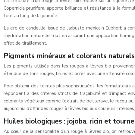
La structure d’un rouge à lèvres bio repose sur un squelette
Copernicia prunifera, apporte brillance et résistance à la for
tout au long de la journée.
La cire de candelilla, issue de l’arbuste mexicain Euphorbia ce
l’hydratation naturelle tout en assurant une application homogèn
effet de tiraillement.
Pigments minéraux et colorants naturel
Les pigments utilisés dans les rouges à lèvres bio provienne
étendue de tons rouges, bruns et ocres avec une intensité color
Pour obtenir des teintes plus sophistiquées, les formulateurs a
répondent à des critères stricts de traçabilité et d’impact e
colorants végétaux comme l’extrait de betterave, le rocou ou l
aujourd’hui d’offrir des rouges à lèvres bio aux couleurs intense
Huiles biologiques : jojoba, ricin et tour
Au cœur de la sensorialité d’un rouge à lèvres bio, on retrouv