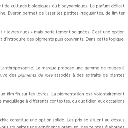
nt de cultures biologiques ou biodynamiques. Le parfum délicat
e, Everon permet de lisser les petites irrégularités, de limiter
fet « lèvres nues » mais parfaitement soignées. C’est une option
t d’introduire des pigments plus couvrants. Dans cette logique,
de l’anthroposophie. La marque propose une gamme de rouges à
rouve des
pigments de rose
associés à des extraits de plantes
un film fin sur les lèvres. La pigmentation est volontairement
e maquillage à différents contextes, du quotidien aux occasions
hka constitue une option solide. Les prix se situent au-dessus
 vous souhaitez une expérience premium, des teintes élaborées