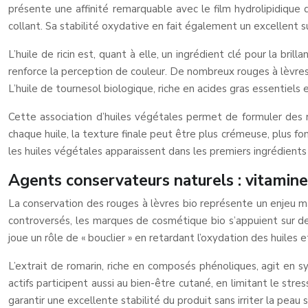
présente une affinité remarquable avec le film hydrolipidique d
collant. Sa stabilité oxydative en fait également un excellent 
L’huile de ricin est, quant à elle, un ingrédient clé pour la bri
renforce la perception de couleur. De nombreux rouges à lèvres 
L’huile de tournesol biologique, riche en acides gras essentiels
Cette association d’huiles végétales permet de formuler des 
chaque huile, la texture finale peut être plus crémeuse, plus fon
les huiles végétales apparaissent dans les premiers ingrédients 
Agents conservateurs naturels : vitamine
La conservation des rouges à lèvres bio représente un enjeu maj
controversés, les marques de cosmétique bio s’appuient sur 
joue un rôle de « bouclier » en retardant l’oxydation des huiles e
L’extrait de romarin, riche en composés phénoliques, agit en sy
actifs participent aussi au bien-être cutané, en limitant le str
garantir une excellente stabilité du produit sans irriter la peau 