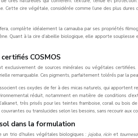
 de cires naturelles qui confèrent texture, tenue et protection
mule. Cette cire végétale, considérée comme l’une des plus dure
rifera, complète idéalement la carnauba par ses propriétés filmo
e. Quant à la cire d’abeille biologique, elle apporte souplesse e
s certifiés COSMOS
nt exclusivement de sources minérales ou végétales certifiées.
ielle remarquable. Ces pigments, parfaitement tolérés par la peau,
ssocient ces oxydes de fer à des micas naturels, qui apportent ref
nvironnemental réduit, notamment en matière de conditions d’ex
’alkanet, très prisés pour les teintes framboise, corail ou bois
s, couvrantes ou translucides selon les besoins, sans recourir aux c
nesol dans la formulation
e un trio d’huiles végétales biologiques :
jojoba
,
ricin
et
tourneso