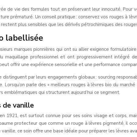
ée de vie des formules tout en préservant leur innocuité. Pour vo
re prématuré. Un conseil pratique : conservez vos rouges à lèvres
s restent plus sensibles que les dérivés pétrochimiques des rouge
 labellisée
sieurs marques pionnières qui ont su allier exigence formulatoire
du maquillage professionnel et ont progressivement intégré des
o peut offrir une expérience sensorielle et une performance compa
 se distinguent par leurs engagements globaux : sourcing respons
Lorsqu’on parle des « meilleurs rouges à lèvres bio du marché »
s emblématiques qui structurent aujourd’hui ce segment.
de vanille
 1921, est surtout connue pour ses soins visage et corps, mais 
baume protecteur que comme un rouge à lèvres pigmenté, il occu
e vanille, ce soin offre une base idéale pour préparer les lèvres ava