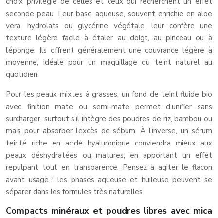
choix privilégié de celles et ceux qui recherchent un effet
seconde peau. Leur base aqueuse, souvent enrichie en aloe
vera, hydrolats ou glycérine végétale, leur confère une
texture légère facile à étaler au doigt, au pinceau ou à
l’éponge. Ils offrent généralement une couvrance légère à
moyenne, idéale pour un maquillage du teint naturel au
quotidien.
Pour les peaux mixtes à grasses, un fond de teint fluide bio
avec finition mate ou semi-mate permet d’unifier sans
surcharger, surtout s’il intègre des poudres de riz, bambou ou
maïs pour absorber l’excès de sébum. À l’inverse, un sérum
teinté riche en acide hyaluronique conviendra mieux aux
peaux déshydratées ou matures, en apportant un effet
repulpant tout en transparence. Pensez à agiter le flacon
avant usage : les phases aqueuse et huileuse peuvent se
séparer dans les formules très naturelles.
Compacts minéraux et poudres libres avec mica