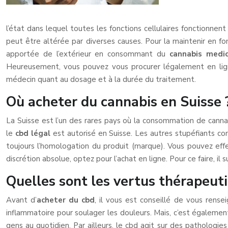
l’état dans lequel toutes les fonctions cellulaires fonctionn
peut être altérée par diverses causes. Pour la maintenir en f
apportée de l’extérieur en consommant du
cannabis medic
Heureusement, vous pouvez vous procurer légalement en li
médecin quant au dosage et à la durée du traitement.
Où acheter du cannabis en Suisse 
La Suisse est l’un des rares pays où la consommation de cannabis
le
cbd légal
est autorisé en Suisse. Les autres stupéfiants 
toujours l’homologation du produit (marque). Vous pouvez eff
discrétion absolue, optez pour l’achat en ligne. Pour ce faire, i
Quelles sont les vertus thérapeut
Avant d’
acheter du cbd
, il vous est conseillé de vous rensei
inflammatoire pour soulager les douleurs. Mais, c’est égalemen
gens au quotidien. Par ailleurs, le cbd agit sur des pathologies