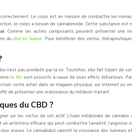
ent correctement. Le corps est en mesure de combattre les mena
onction, le corps a besoin de cannabinoïde. Cette substance est
al
. Comme les autres composants peuvent présenter une mena
gne du
cbd en Suisse
. Pour bénéficier des vertus thérapeutiques
?
 n’est pas prohibée par la loi. Toutefois, elle fait l’objet de con
comme
le thc
sont proscrits à cause de leurs effets élévateurs. Par
ectuer votre achat dans un magasin physique, sur internet ou en
l suffit de présenter une ordonnance du médecin traitant.
iques du CBD ?
gner sur les vertus de cet actif. L’huile médicinale de cannabis a
t un antistress efficace qui peut combattre l’anxiété, l’angois
 plus graves. Le cannabidiol ralentit la croissance des tumeurs et