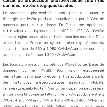
Calcul du productible photovoltaïque selon les
données météorologiques locales
Le productible photovoltaïque correspond à la quantité
d’énergie (en kWh) produite annuellement par 1 kWc de
panneaux pour un site donné. En France métropolitaine,
cette valeur varie typiquement de 900 à 1 400 kWh/kWc/an
selon la région, l’orientation et l’inclinaison des modules. Dans
le nord de la France, un système bien exposé produira
souvent autour de 950 à 1 050 kWh/kWc/an, alors que dans
le sud, on peut dépasser 1 300 kWh/kWc/an.
Les logiciels professionnels tels que PVsyst ou les bases de
données comme PVGIS (Commission européenne)
permettent de simuler précisément ce productible à partir
des historiques météorologiques (irradiation globale,
température, nébulosité). Pour un particulier, on peut retenir
à titre indicatif qu’une installation de 3 kWc produira entre 2
700 et 4 200 kWh/an, 6 kWc entre 5 400 et 8 400 kWh/an, et
9 kWc entre 8 100 et 12 600 kWh/an. Ce calcul constitue la