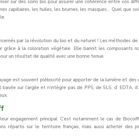
er sur des soins bio pour assurer une cohérence entre vos différ
es capillaires, les huiles, les brumes, les masques… Quel que so
le.
oncernés par la révolution du bio et du naturel ! Les méthodes de 
ur grâce à la coloration végétale. Elle bannit les composants 
our un résultat de qualité avec une bonne tenue.
ayage est souvent plébiscité pour apporter de la lumière et des 
 basée sur l’argile et n’intègre pas de PPS, de SLS, d’ EDTA, 
eux.
ff
leur engagement principal. C’est notamment le cas de Biocoiff’
ons répartis sur le territoire français, mais aussi acheter des 